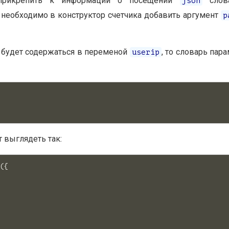
прикрепить к информации о посещении
слов
json
необходимо в конструктор счетчика добавить аргумент
p
 будет содержаться в переменой
, то словарь пар
userip
т выглядеть так:
({