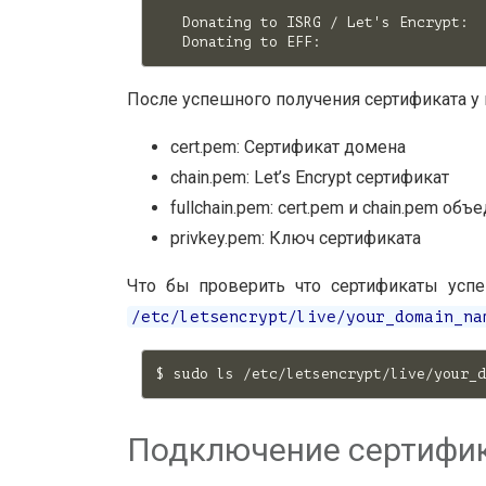
   Donating to ISRG / Let's Encrypt:  
После успешного получения сертификата у
cert.pem: Сертификат домена
chain.pem: Let’s Encrypt сертификат
fullchain.pem: cert.pem и chain.pem об
privkey.pem: Ключ сертификата
Что бы проверить что сертификаты усп
/etc/letsencrypt/live/your_domain_na
Подключение сертифик