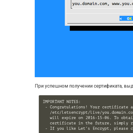
При успешном получении сертификата, вы
IMPORTANT NOTES:

 - Congratulations! Your certificate a
   /etc/letsencrypt/live/you.domain.co
   will expire on 2016-15-06. To obtai
   certificate in the future, simply r
 - If you like Let's Encrypt, please c