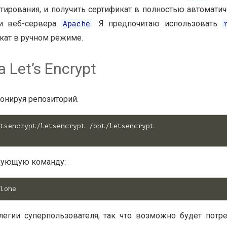
стирования, и получить сертификат в полностью автомати
и веб-сервера
. Я предпочитаю использовать
Apache
кат в ручном режиме.
Let’s Encrypt
онируя репозиторий.
tsencrypt/letsencrypt /opt/letsencrypt

едующую команду:
гии суперпользователя, так что возможно будет потр