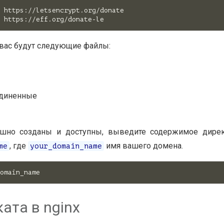
 https://letsencrypt.org/donate

 вас будут следующие файлы:
ъединенные
ешно созданы и доступны, выведите содержимое дире
, где
имя вашего домена.
me
your_domain_name
ата в nginx