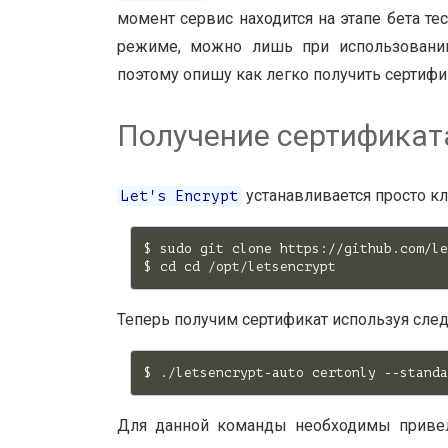
момент сервис находится на этапе бета те
режиме, можно лишь при использовани
поэтому опишу как легко получить сертифи
Получение сертификата 
устанавливается просто кл
Let's Encrypt
$ sudo git clone https://github.com/le
$ 
cd
cd
Теперь получим сертификат используя сл
Для данной команды необходимы привеле